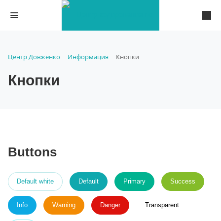
Центр Довженко
Информация
Кнопки
Кнопки
Buttons
Default white
Default
Primary
Success
Info
Warning
Danger
Transparent